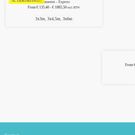
ACTIEKORTING!!!
Reclametent – Express
From
€
135,40
-
€
1885,50
excl. BTW
3x3m, 3x4,5m, 3x6m
From