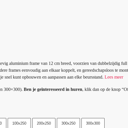
vig aluminium frame van 12 cm breed, voorzien van dubbelzijdig full
rdere frames eenvoudig aan elkaar koppelt, en gereedschapsloos te mont
e je snel kunt opbouwen en aanpassen aan elke beursstand.
Lees meer
 en 300×300).
Ben je geïnteresseerd in huren
, klik dan op de knop “Of
0
100x250
200x250
300x250
300x300