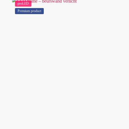
proLED
Premium product