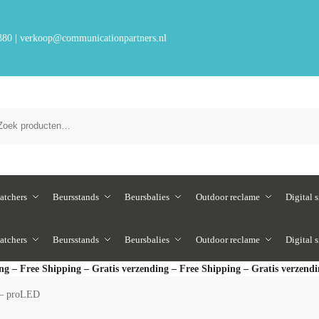
380
|
verkoop@communicationpartners.nl
atchers
Beursstands
Beursbalies
Outdoor reclame
Digital 
atchers
Beursstands
Beursbalies
Outdoor reclame
Digital 
ng – Free Shipping – Gratis verzending – Free Shipping – Gratis verzend
– proLED