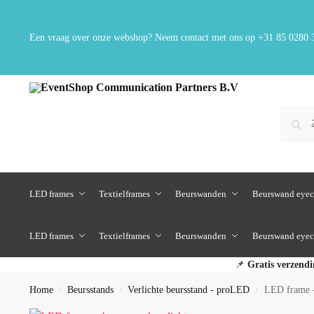
Een vraag over onze webshop? Neem contact met ons op
+31 85 0280 
LED frames
Textielframes
Beurswanden
Beurswand eyec
LED frames
Textielframes
Beurswanden
Beurswand eyec
📌
Gratis verzendi
Home
Beursstands
Verlichte beursstand - proLED
LED frame 
/
/
/