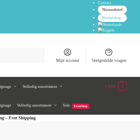
Contact
Nieuwsbrief
Promoshop
Zoeken
Mijn account
Veelgestelde vragen
signage
Volledig assortiment
€
0,00
0
signage
Volledig assortiment
Sale
EventShop
ing – Free Shipping