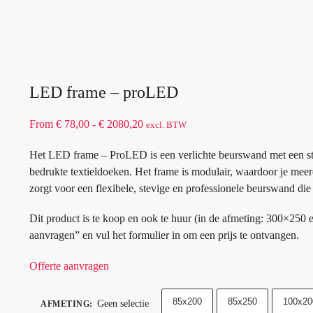
LED frame – proLED
From
€
78,00
-
€
2080,20
excl. BTW
Het LED frame – ProLED is een verlichte beurswand met een ste
bedrukte textieldoeken. Het frame is modulair, waardoor je mee
zorgt voor een flexibele, stevige en professionele beurswand di
Dit product is te koop en ook te huur (in de afmeting: 300×250
aanvragen” en vul het formulier in om een prijs te ontvangen.
Offerte aanvragen
85x200
85x250
100x20
Geen selectie
AFMETING
: