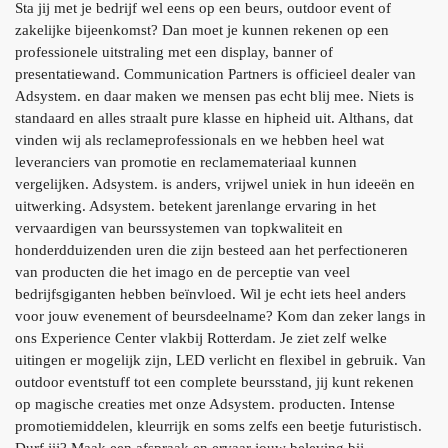
Sta jij met je bedrijf wel eens op een beurs, outdoor event of
zakelijke bijeenkomst? Dan moet je kunnen rekenen op een
professionele uitstraling met een display, banner of
presentatiewand. Communication Partners is officieel dealer van
Adsystem. en daar maken we mensen pas echt blij mee. Niets is
standaard en alles straalt pure klasse en hipheid uit. Althans, dat
vinden wij als reclameprofessionals en we hebben heel wat
leveranciers van promotie en reclamemateriaal kunnen
vergelijken. Adsystem. is anders, vrijwel uniek in hun ideeën en
uitwerking. Adsystem. betekent jarenlange ervaring in het
vervaardigen van beurssystemen van topkwaliteit en
honderdduizenden uren die zijn besteed aan het perfectioneren
van producten die het imago en de perceptie van veel
bedrijfsgiganten hebben beïnvloed. Wil je echt iets heel anders
voor jouw evenement of beursdeelname? Kom dan zeker langs in
ons Experience Center vlakbij Rotterdam. Je ziet zelf welke
uitingen er mogelijk zijn, LED verlicht en flexibel in gebruik. Van
outdoor eventstuff tot een complete beursstand, jij kunt rekenen
op magische creaties met onze Adsystem. producten. Intense
promotiemiddelen, kleurrijk en soms zelfs een beetje futuristisch.
Durf jij? Maak een afspraak en ervaar jouw beleving bij