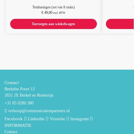
Tentharingen (set van 8 stuks)
€
49,00
excl. BTW
Toevoegen aan winkelwagen
Contact
Berkelse Poort 13
2651 JX Berkel en Rodenrijs
+31 85 0280 380
verkoop@communicationpartners.nl
Facebook
Linkedin
Youtube
Instagram
INFORMATIE
Contact