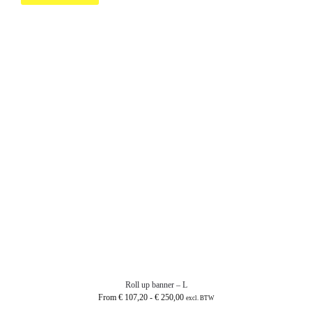
Roll up banner – L
From
€
107,20
-
€
250,00
excl. BTW