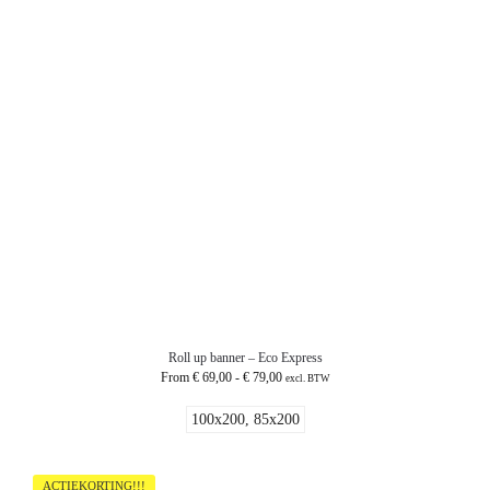
Roll up banner – Eco Express
From
€
69,00
-
€
79,00
excl. BTW
100x200, 85x200
ACTIEKORTING!!!