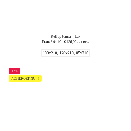
Roll up banner – Lux
From
€
94,40
-
€
136,00
excl. BTW
100x210, 120x210, 85x210
-15%
ACTIEKORTING!!!