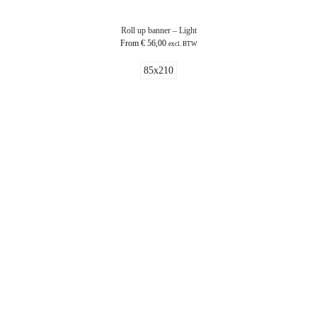
Roll up banner – Light
From
€
56,00
excl. BTW
85x210