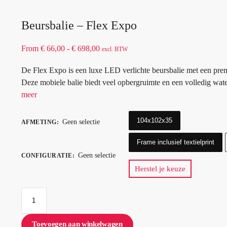
Beursbalie – Flex Expo
From
€
66,00
-
€
698,00
excl. BTW
De Flex Expo is een luxe LED verlichte beursbalie met een premi
Deze mobiele balie biedt veel opbergruimte en een volledig wat
meer
104x102x35
Geen selectie
AFMETING
:
Frame inclusief textielprint
Geen selectie
CONFIGURATIE
:
Herstel je keuze
Toevoegen aan winkelwagen