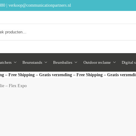
380
|
verkoop@communicationpartners.nl
Zoeken
atchers
Beursstands
Beursbalies
Outdoor reclame
Digital 
ng – Free Shipping – Gratis verzending – Free Shipping – Gratis verzend
lie – Flex Expo