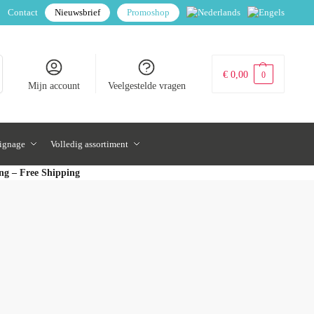
Contact
Nieuwsbrief
Promoshop
€
0,00
0
Mijn account
Veelgestelde vragen
signage
Volledig assortiment
ing – Free Shipping