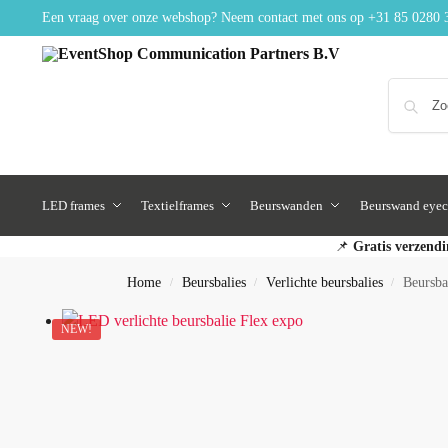
Een vraag over onze webshop? Neem contact met ons op
+31 85 0280 
LED frames
Textielframes
Beurswanden
Beurswand eyec
📌
Gratis verzendi
Home
Beursbalies
Verlichte beursbalies
Beursba
/
/
/
NEW!