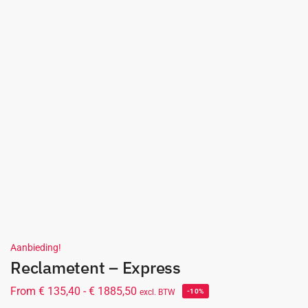
Aanbieding!
Reclametent – Express
From
€
135,40
-
€
1885,50
excl. BTW
-10%