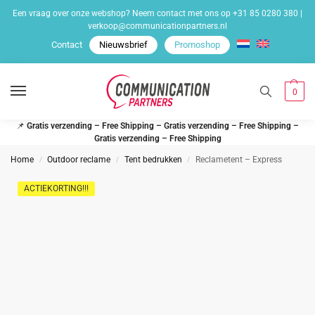
Een vraag over onze webshop? Neem contact met ons op
+31 85 0280 380
|
verkoop@communicationpartners.nl
Contact
Nieuwsbrief
Promoshop
0
📌
Gratis verzending – Free Shipping – Gratis verzending – Free Shipping –
Gratis verzending – Free Shipping
Home
Outdoor reclame
Tent bedrukken
Reclametent – Express
/
/
/
ACTIEKORTING!!!