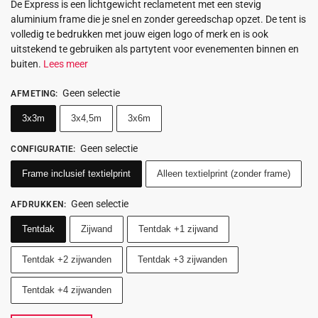
De Express is een lichtgewicht reclametent met een stevig
aluminium frame die je snel en zonder gereedschap opzet. De tent is
volledig te bedrukken met jouw eigen logo of merk en is ook
uitstekend te gebruiken als partytent voor evenementen binnen en
buiten.
Lees meer
Geen selectie
AFMETING
:
3x3m
3x4,5m
3x6m
Geen selectie
CONFIGURATIE
:
Frame inclusief textielprint
Alleen textielprint (zonder frame)
Geen selectie
AFDRUKKEN
:
Tentdak
Zijwand
Tentdak +1 zijwand
Tentdak +2 zijwanden
Tentdak +3 zijwanden
Tentdak +4 zijwanden