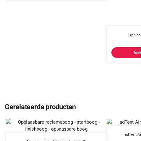
Opblaas
Toev
Gerelateerde producten
adTent A