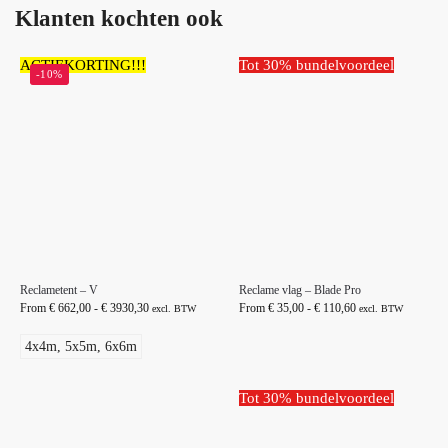
Klanten kochten ook
ACTIEKORTING!!!
Tot 30% bundelvoordeel
-10%
Reclametent – V
Reclame vlag – Blade Pro
From
€
662,00
-
€
3930,30
From
€
35,00
-
€
110,60
excl. BTW
excl. BTW
4x4m, 5x5m, 6x6m
Tot 30% bundelvoordeel