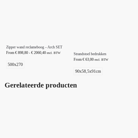
Zipper wand reclameboog – Arch SET
From
€
898,80
-
€
2060,40
excl. BTW
Strandstoel bedrukken
From
€
63,00
excl. BTW
500x270
90x58,5x91cm
Gerelateerde producten