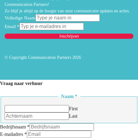
Communication Partners!
Zo blijf je altijd op de hoogte van onze communicatie updates en acties.
Volledige Naam
Email
*
Inschrijven
© Copyright Communication Partners 2026
Vraag naar verhuur
Naam
*
First
Last
Bedrijfsnaam
*
E-mailadres
*