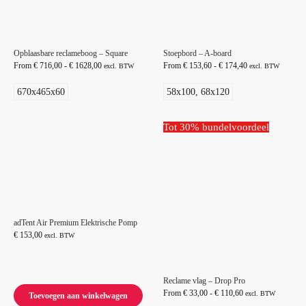
Opblaasbare reclameboog – Square
Stoepbord – A-board
From
€
716,00
-
€
1628,00
From
€
153,60
-
€
174,40
excl. BTW
excl. BTW
670x465x60
58x100, 68x120
Tot 30% bundelvoordeel
adTent Air Premium Elektrische Pomp
€
153,00
excl. BTW
Reclame vlag – Drop Pro
From
€
33,00
-
€
110,60
excl. BTW
Toevoegen aan winkelwagen