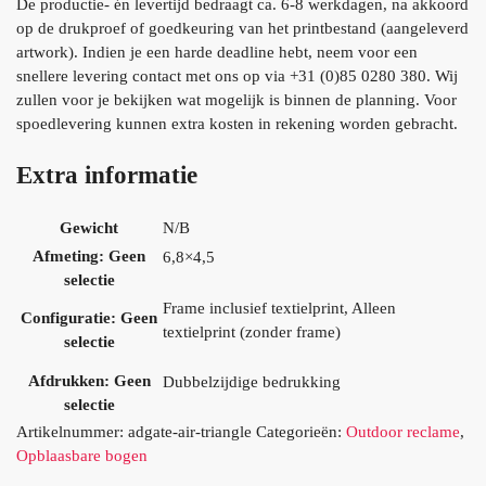
De productie- én levertijd bedraagt ca. 6-8 werkdagen, na akkoord
op de drukproef of goedkeuring van het printbestand (aangeleverd
artwork). Indien je een harde deadline hebt, neem voor een
snellere levering contact met ons op via +31 (0)85 0280 380. Wij
zullen voor je bekijken wat mogelijk is binnen de planning. Voor
spoedlevering kunnen extra kosten in rekening worden gebracht.
Extra informatie
Gewicht
N/B
Afmeting
:
Geen
6,8×4,5
selectie
Frame inclusief textielprint, Alleen
Configuratie
:
Geen
textielprint (zonder frame)
selectie
Afdrukken
:
Geen
Dubbelzijdige bedrukking
selectie
Artikelnummer:
adgate-air-triangle
Categorieën:
Outdoor reclame
,
Opblaasbare bogen