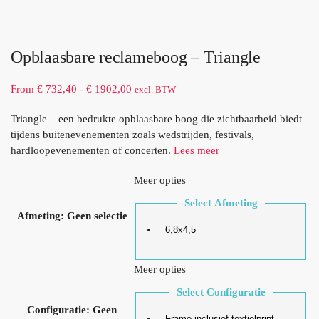
Opblaasbare reclameboog – Triangle
From
€
732,40
-
€
1902,00
excl. BTW
Triangle – een bedrukte opblaasbare boog die zichtbaarheid biedt
tijdens buitenevenementen zoals wedstrijden, festivals,
hardloopevenementen of concerten.
Lees meer
Meer opties
Select Afmeting
Afmeting
:
Geen selectie
6,8x4,5
Meer opties
Select Configuratie
Configuratie
:
Geen
Frame inclusief textielprint