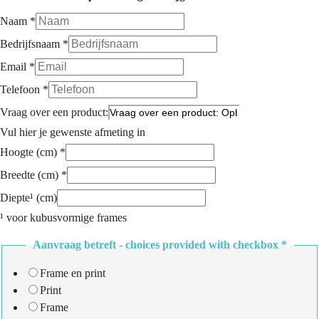
Naam
*
Bedrijfsnaam
*
Email
*
Telefoon
*
Vraag over een product:
Vul hier je gewenste afmeting in
Hoogte (cm)
*
Breedte (cm)
*
Diepte¹ (cm)
¹ voor kubusvormige frames
Aanvraag betreft - choices provided with checkbox
*
Frame en print
Print
Frame