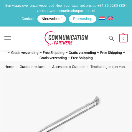
Een vraag over onze webshop? Neem contact met ons op
+31 85 0280 380
|
verkoop@communicationpartners.nl
Contact
Nieuwsbrief
Promoshop
0
📌
Gratis verzending – Free Shipping – Gratis verzending – Free Shipping –
Gratis verzending – Free Shipping
Home
Outdoor reclame
Accessoires Outdoor
Tentharingen (set van 8 stuks)
/
/
/