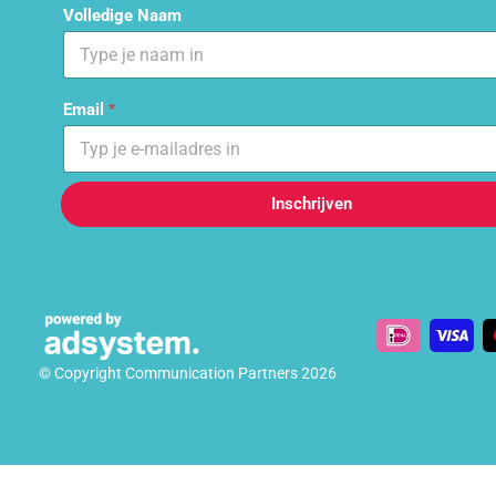
Volledige Naam
Email
*
Inschrijven
© Copyright Communication Partners 2026