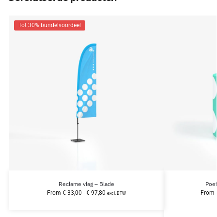
Tot 30% bundelvoordeel
Reclame vlag – Blade
Poef
From
€
33,00
-
€
97,80
From
excl. BTW