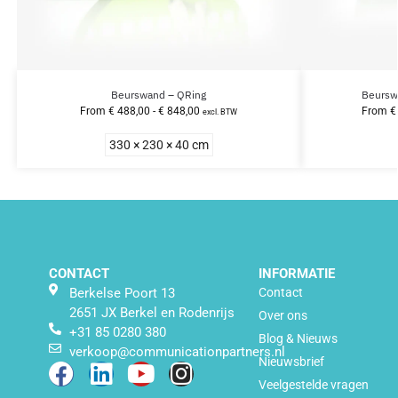
Beurswand – QRing
Beursw
From
€
488,00
-
€
848,00
From
€
excl. BTW
330 × 230 × 40 cm
CONTACT
INFORMATIE
Berkelse Poort 13
Contact
2651 JX Berkel en Rodenrijs
Over ons
+31 85 0280 380
Blog & Nieuws
verkoop@communicationpartners.nl
Nieuwsbrief
Veelgestelde vragen