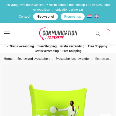
Een vraag over onze webshop? Neem contact met ons op
+31 85 0280 380
|
verkoop@communicationpartners.nl
Contact
Nieuwsbrief
Promoshop
0
📌
Gratis verzending – Free Shipping – Gratis verzending – Free Shipping –
Gratis verzending – Free Shipping
Home
Beurswand eyecatchers
Eyecatcher beurswanden
Beurswand – C-wall
/
/
/