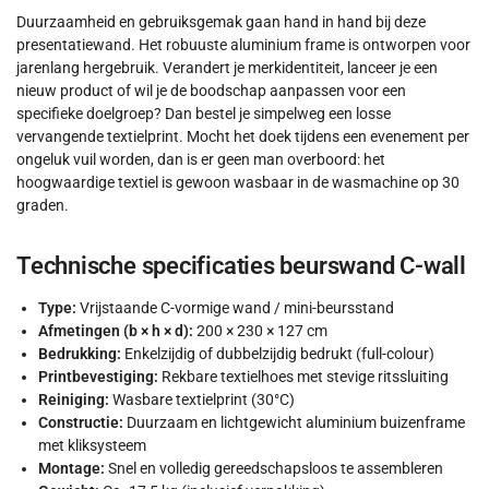
Duurzaamheid en gebruiksgemak gaan hand in hand bij deze
presentatiewand. Het robuuste aluminium frame is ontworpen voor
jarenlang hergebruik. Verandert je merkidentiteit, lanceer je een
nieuw product of wil je de boodschap aanpassen voor een
specifieke doelgroep? Dan bestel je simpelweg een losse
vervangende textielprint. Mocht het doek tijdens een evenement per
ongeluk vuil worden, dan is er geen man overboord: het
hoogwaardige textiel is gewoon wasbaar in de wasmachine op 30
graden.
Technische specificaties beurswand C-wall
Type:
Vrijstaande C-vormige wand / mini-beursstand
Afmetingen (b × h × d):
200 × 230 × 127 cm
Bedrukking:
Enkelzijdig of dubbelzijdig bedrukt (full-colour)
Printbevestiging:
Rekbare textielhoes met stevige ritssluiting
Reiniging:
Wasbare textielprint (30°C)
Constructie:
Duurzaam en lichtgewicht aluminium buizenframe
met kliksysteem
Montage:
Snel en volledig gereedschapsloos te assembleren