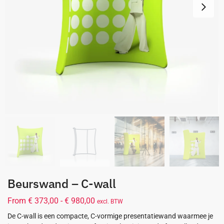
Beurswand – C-wall
From
€
373,00
-
€
980,00
excl. BTW
De C-wall is een compacte, C-vormige presentatiewand waarmee je