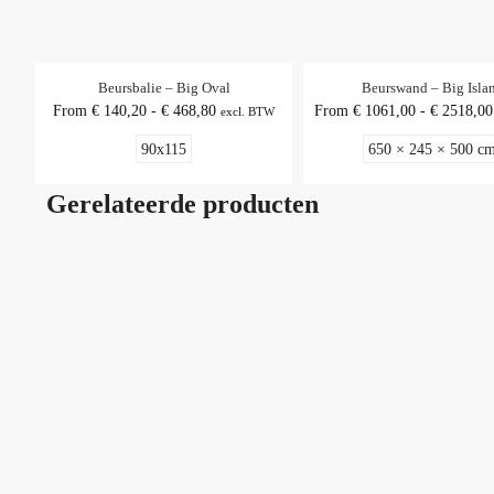
Beursbalie – Big Oval
Beurswand – Big Isla
From
€
140,20
-
€
468,80
From
€
1061,00
-
€
2518,00
excl. BTW
90x115
650 × 245 × 500 c
Gerelateerde producten