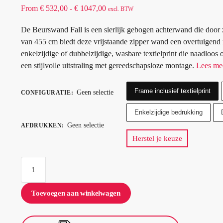
From
€
532,00
-
€
1047,00
excl. BTW
De Beurswand Fall is een sierlijk gebogen achterwand die door 
van 455 cm biedt deze vrijstaande zipper wand een overtuigen
enkelzijdige of dubbelzijdige, wasbare textielprint die naadloo
een stijlvolle uitstraling met gereedschapsloze montage.
Lees me
Frame inclusief textielprint
Geen selectie
CONFIGURATIE
:
Enkelzijdige bedrukking
Geen selectie
AFDRUKKEN
:
Herstel je keuze
Toevoegen aan winkelwagen