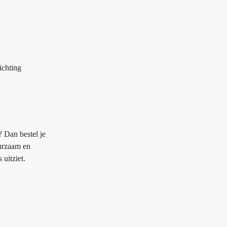
ichting
? Dan bestel je
uurzaam en
uitziet.