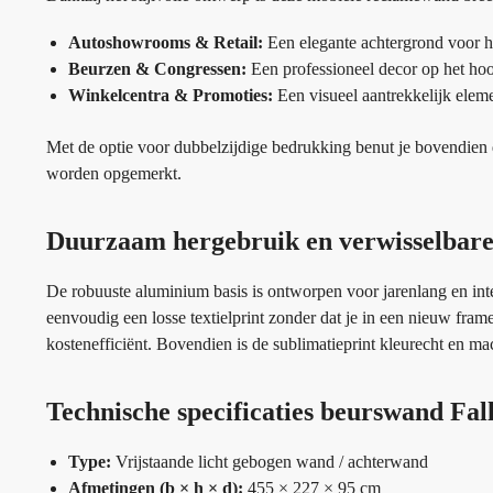
Autoshowrooms & Retail:
Een elegante achtergrond voor he
Beurzen & Congressen:
Een professioneel decor op het hoo
Winkelcentra & Promoties:
Een visueel aantrekkelijk eleme
Met de optie voor dubbelzijdige bedrukking benut je bovendien 
worden opgemerkt.
Duurzaam hergebruik en verwisselbare 
De robuuste aluminium basis is ontworpen voor jarenlang en inte
eenvoudig een losse textielprint zonder dat je in een nieuw frame
kostenefficiënt. Bovendien is de sublimatieprint kleurecht en mac
Technische specificaties beurswand Fal
Type:
Vrijstaande licht gebogen wand / achterwand
Afmetingen (b × h × d):
455 × 227 × 95 cm