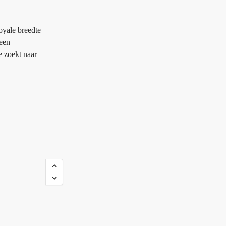
oyale breedte
een
e zoekt naar