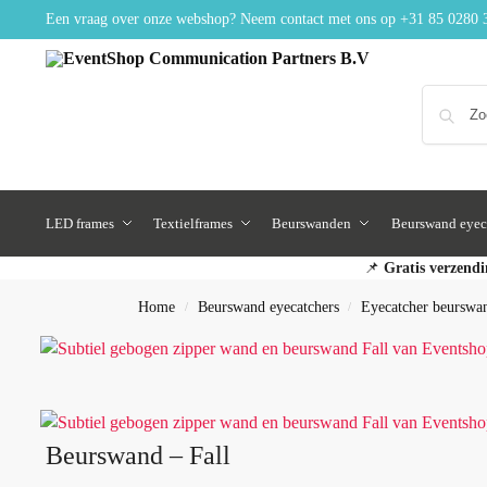
Een vraag over onze webshop? Neem contact met ons op
+31 85 0280 
LED frames
Textielframes
Beurswanden
Beurswand eyec
📌
Gratis verzendi
Home
Beurswand eyecatchers
Eyecatcher beurswa
/
/
Beurswand – Fall