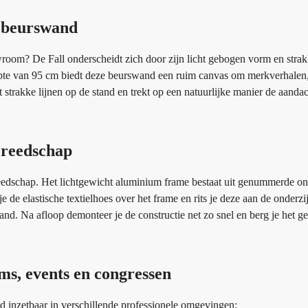
e beurswand
owroom? De Fall onderscheidt zich door zijn licht gebogen vorm en stra
pte van 95 cm biedt deze beurswand een ruim canvas om merkverhalen,
t strakke lijnen op de stand en trekt op een natuurlijke manier de aanda
ereedschap
reedschap. Het lichtgewicht aluminium frame bestaat uit genummerde on
je de elastische textielhoes over het frame en rits je deze aan de onderzij
and. Na afloop demonteer je de constructie net zo snel en berg je het g
s, events en congressen
d inzetbaar in verschillende professionele omgevingen: