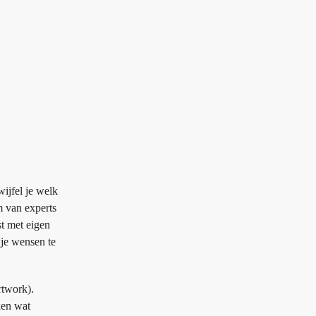
ijfel je welk
m van experts
st met eigen
 je wensen te
rtwork).
ken wat