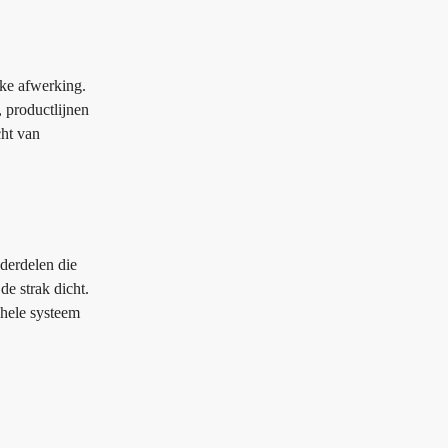
kke afwerking.
 productlijnen
cht van
derdelen die
de strak dicht.
ehele systeem