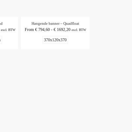
nd
Hangende banner – Quadfloat
From
€
794,60
-
€
1692,20
excl. BTW
excl. BTW
m
370x120x370