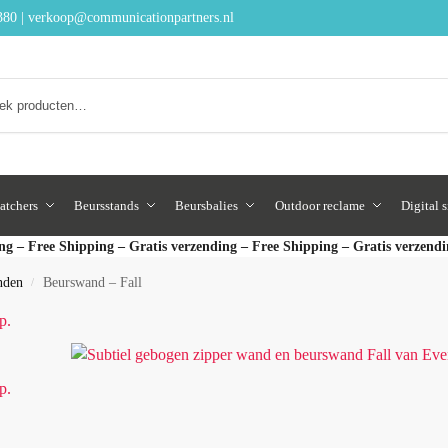
380
|
verkoop@communicationpartners.nl
Zoeken
atchers
Beursstands
Beursbalies
Outdoor reclame
Digital 
ng – Free Shipping – Gratis verzending – Free Shipping – Gratis verzend
nden
Beurswand – Fall
/