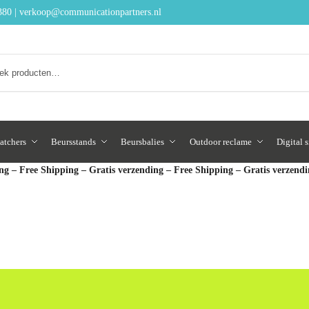
380
|
verkoop@communicationpartners.nl
Zoeken
atchers
Beursstands
Beursbalies
Outdoor reclame
Digital 
ng – Free Shipping – Gratis verzending – Free Shipping – Gratis verzend