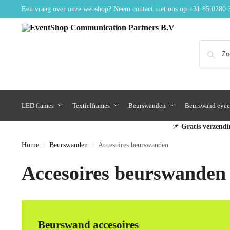
Een vraag over onze webshop? Neem contact met ons op
+31 85 0280 
LED frames
Textielframes
Beurswanden
Beurswand eyec
📌
Gratis verzendi
Home
Beurswanden
Accesoires beurswanden
/
/
Accesoires beurswanden
Beurswand accesoires