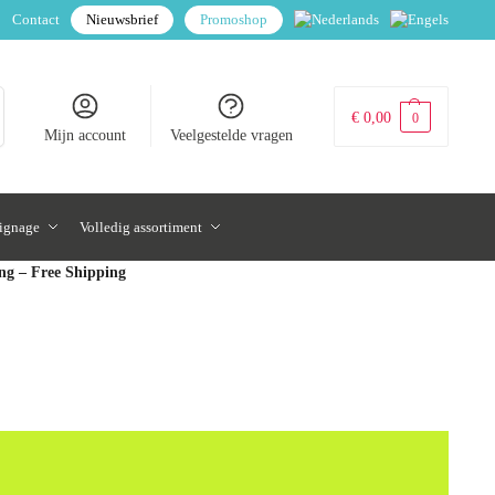
Contact
Nieuwsbrief
Promoshop
€
0,00
0
Mijn account
Veelgestelde vragen
signage
Volledig assortiment
ing – Free Shipping