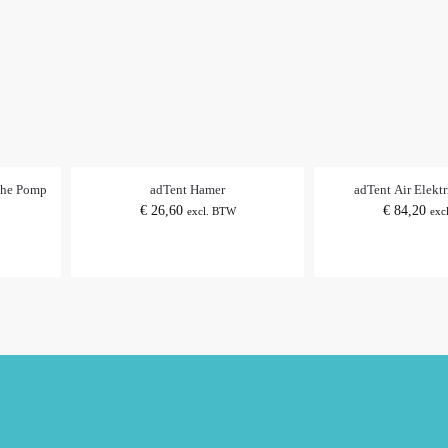
che Pomp
adTent Hamer
adTent Air Elekt
€
26,60
€
84,20
excl. BTW
exc