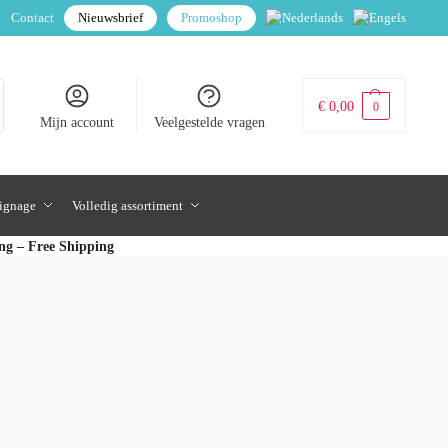
Contact
Nieuwsbrief
Promoshop
€
0,00
0
Mijn account
Veelgestelde vragen
signage
Volledig assortiment
ing – Free Shipping