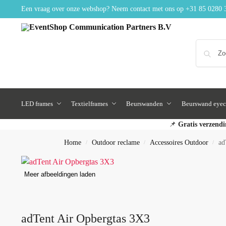
Een vraag over onze webshop? Neem contact met ons op
+31 85 0280 
LED frames
Textielframes
Beurswanden
Beurswand eyec
📌
Gratis verzendi
Home
Outdoor reclame
Accessoires Outdoor
ad
/
/
/
Meer afbeeldingen laden
adTent Air Opbergtas 3X3