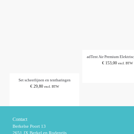
adTent Air Premium Elektris
€
153,00
excl. BTW
Set scheerlijnen en tentharingen
€
29,80
excl. BTW
Contact
Berkelse Poort 13
2651 JX Berkel en Rodenrijs