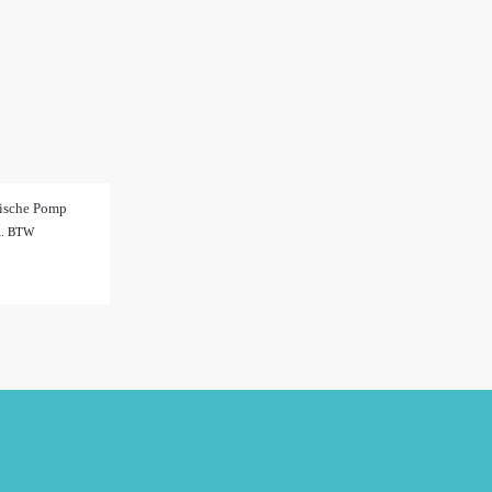
rische Pomp
l. BTW