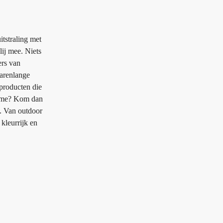
itstraling met
ij mee. Niets
ers van
jarenlange
 producten die
lname? Kom dan
k. Van outdoor
kleurrijk en