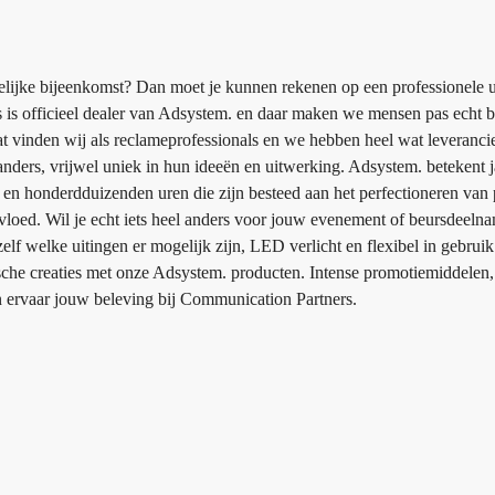
akelijke bijeenkomst? Dan moet je kunnen rekenen op een professionele u
 is officieel dealer van Adsystem. en daar maken we mensen pas echt bl
, dat vinden wij als reclameprofessionals en we hebben heel wat leveranci
nders, vrijwel uniek in hun ideeën en uitwerking. Adsystem. betekent 
 en honderdduizenden uren die zijn besteed aan het perfectioneren van
nvloed. Wil je echt iets heel anders voor jouw evenement of beursdee
zelf welke uitingen er mogelijk zijn, LED verlicht en flexibel in gebrui
ische creaties met onze Adsystem. producten. Intense promotiemiddelen, 
en ervaar jouw beleving bij Communication Partners.