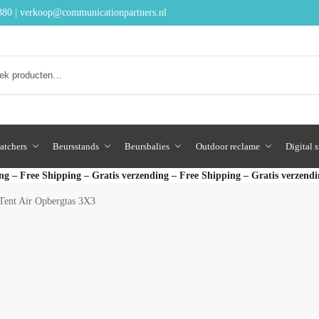
380
|
verkoop@communicationpartners.nl
Zoeken
atchers
Beursstands
Beursbalies
Outdoor reclame
Digital 
ng – Free Shipping – Gratis verzending – Free Shipping – Gratis verzend
Tent Air Opbergtas 3X3