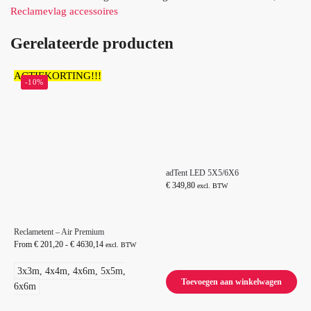
Reclamevlag accessoires
Gerelateerde producten
ACTIEKORTING!!!
-10%
adTent LED 5X5/6X6
€
349,80
excl. BTW
Reclametent – Air Premium
From
€
201,20
-
€
4630,14
excl. BTW
3x3m, 4x4m, 4x6m, 5x5m,
Toevoegen aan winkelwagen
6x6m