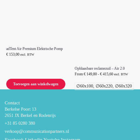
adTent Air Premium Elektrische Pomp
€
153,00
excl. BTW
Opblaasbare reclamezuil – Air 2.0
From
€
149,80
-
€
415,60
excl. BTW
Toevoegen aan winkelwagen
∅60x100, ∅60x220, ∅60x320
Contact
Berkelse Poort 13
2651 JX Berkel en Rodenrijs
+31 85 0280 380
verkoop@communicationpartners.nl
Facebook
Linkedin
Youtube
Instagram