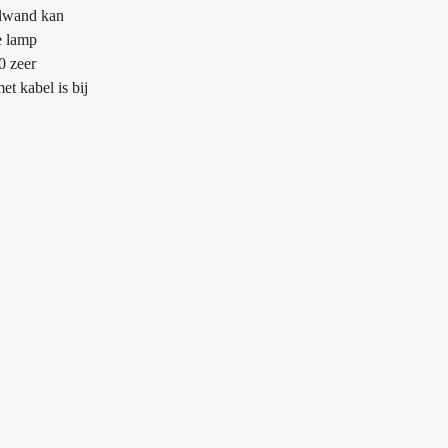
ielwand kan
e lamp
0 zeer
t kabel is bij