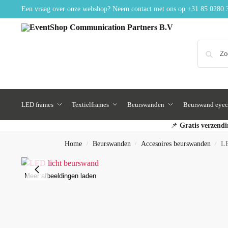
Een vraag over onze webshop? Neem contact met ons op
+31 85 0280 
LED frames
Textielframes
Beurswanden
Beurswand eyec
📌
Gratis verzendi
Home
Beurswanden
Accesoires beurswanden
LE
/
/
/
Meer afbeeldingen laden