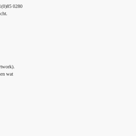
31(0)85 0280
cht.
rtwork).
ken wat