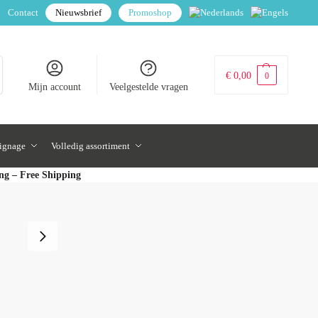
Contact
Nieuwsbrief
Promoshop
€
0,00
0
Mijn account
Veelgestelde vragen
signage
Volledig assortiment
ing – Free Shipping