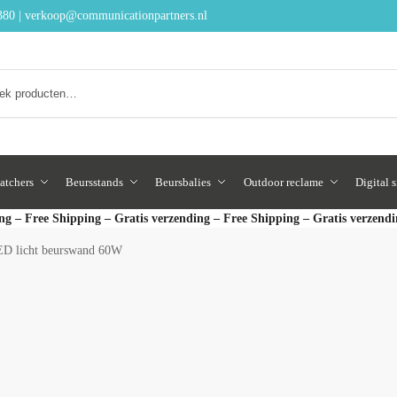
380
|
verkoop@communicationpartners.nl
Zoeken
atchers
Beursstands
Beursbalies
Outdoor reclame
Digital 
ng – Free Shipping – Gratis verzending – Free Shipping – Gratis verzend
D licht beurswand 60W