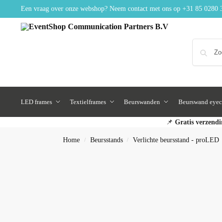
Een vraag over onze webshop? Neem contact met ons op
+31 85 0280 
LED frames
Textielframes
Beurswanden
Beurswand eyec
📌
Gratis verzendi
Home
Beursstands
Verlichte beursstand - proLED
/
/