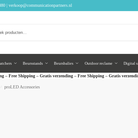
380
|
verkoop@communicationpartners.nl
Zoeken
atchers
Beursstands
Beursbalies
Outdoor reclame
Digital 
ng – Free Shipping – Gratis verzending – Free Shipping – Gratis verzend
proLED Accessories
/