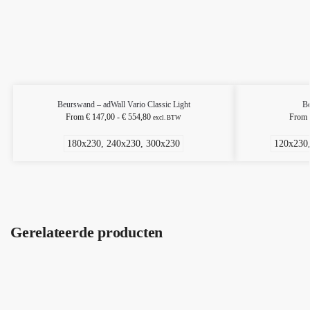
Beurswand – adWall Vario Classic Light
Be
From
€
147,00
-
€
554,80
From
excl. BTW
180x230, 240x230, 300x230
120x230,
Gerelateerde producten