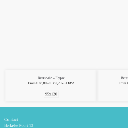
Beursbalie – Elypse
Beur
From
€
85,80
-
€
355,20
From
excl. BTW
95x120
Contact
Berkelse Poort 13