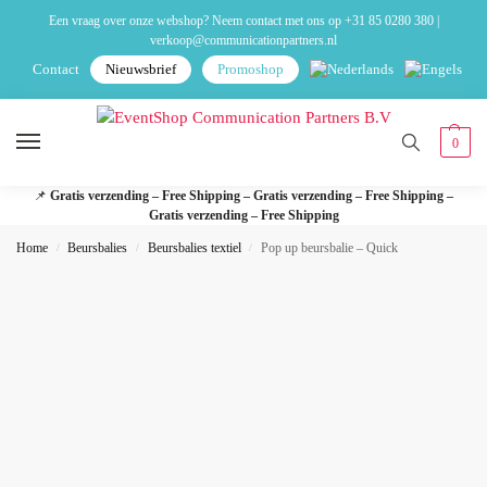
Een vraag over onze webshop? Neem contact met ons op
+31 85 0280 380
|
verkoop@communicationpartners.nl
Contact
Nieuwsbrief
Promoshop
0
📌
Gratis verzending – Free Shipping – Gratis verzending – Free Shipping –
Gratis verzending – Free Shipping
Home
Beursbalies
Beursbalies textiel
Pop up beursbalie – Quick
/
/
/