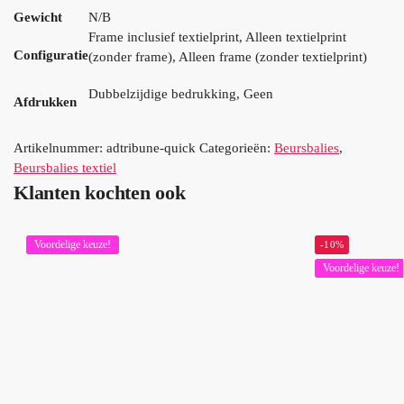
Gewicht
N/B
Frame inclusief textielprint, Alleen textielprint
Configuratie
(zonder frame), Alleen frame (zonder textielprint)
Dubbelzijdige bedrukking, Geen
Afdrukken
Artikelnummer:
adtribune-quick
Categorieën:
Beursbalies
,
Beursbalies textiel
Klanten kochten ook
Voordelige keuze!
-10%
Voordelige keuze!