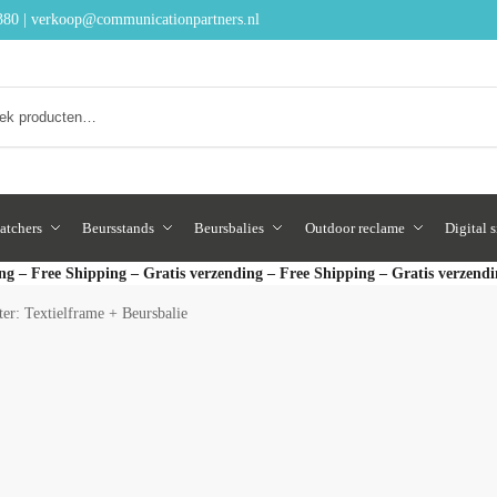
380
|
verkoop@communicationpartners.nl
Zoeken
atchers
Beursstands
Beursbalies
Outdoor reclame
Digital 
ng – Free Shipping – Gratis verzending – Free Shipping – Gratis verzend
ter: Textielframe + Beursbalie