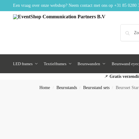
Een vraag over onze webshop? Neem contact met ons op
+31 85 0280 
LED frames
Textielframes
Beurswanden
Beurswand eyec
📌
Gratis verzendi
Home
Beursstands
Beursstand sets
Beursset Star
/
/
/