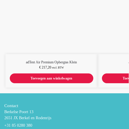
adTent Air Premium Opbergtas Klein
€
217,20
excl. BTW
Toevoegen aan winkelwagen
Toe
Contact
Berkelse Poort 13
2651 JX Berkel en Rodenrijs
+31 85 0280 380