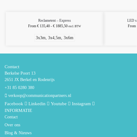
Reclametent – Express
LED st
From
€
135,40
-
€
1885,50
From
excl. BTW
3x3m, 3x4,5m, 3x6m
Contact
Berkelse Poort 13
2651 JX Berkel en Rodenrijs
+31 85 0280 380
verkoop@communicationpartners.nl
Facebook
Linkedin
Youtube
Instagram
INFORMATIE
Contact
Over ons
Blog & Nieuws