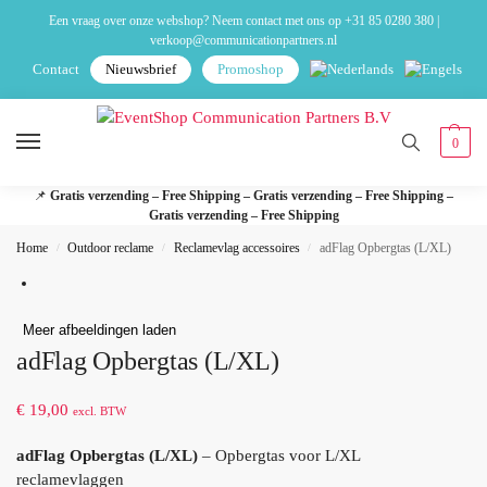
Een vraag over onze webshop? Neem contact met ons op
+31 85 0280 380
|
verkoop@communicationpartners.nl
Contact
Nieuwsbrief
Promoshop
0
📌
Gratis verzending – Free Shipping – Gratis verzending – Free Shipping –
Gratis verzending – Free Shipping
Home
Outdoor reclame
Reclamevlag accessoires
adFlag Opbergtas (L/XL)
/
/
/
Meer afbeeldingen laden
adFlag Opbergtas (L/XL)
€
19,00
excl. BTW
adFlag Opbergtas (L/XL)
– Opbergtas voor L/XL
reclamevlaggen